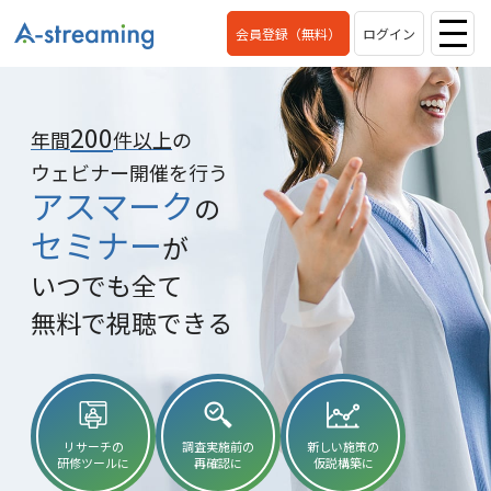
会員登録（無料）
ログイン
200
年間
件以上
の
ウェビナー開催を行う
アスマーク
の
セミナー
が
いつでも全て
無料で視聴できる
リサーチの
調査実施前の
新しい施策の
研修ツールに
再確認に
仮説構築に