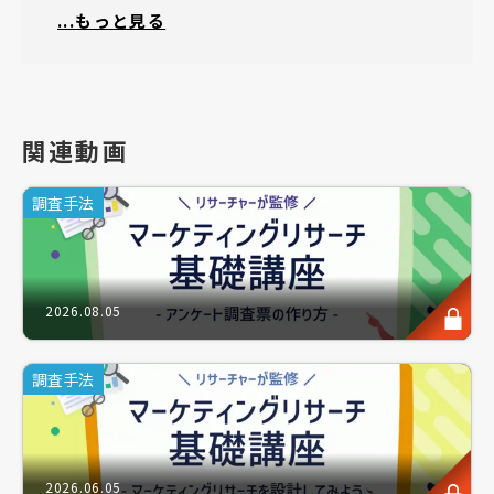
...もっと見る
・予算や期間を踏まえ、最適なサンプル数を判断した
い方
・出現率が低く、十分なサンプル確保が難しい調査に
お悩みの方
関連動画
・「なぜこの人数なのか」という社内の問いに、自信
調査手法
を持って答えたい方
2026.08.05
このような方にお勧めのセミナーです。
調査手法
コンパクトに専門知識を学ぶ、アスマークのショート
セミナーシリーズです。
2026.06.05