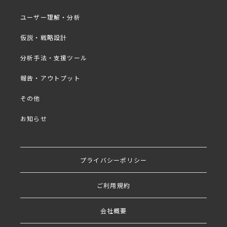
精度の高い意思決定を支える、調査設計のヒントが見
ユーザー理解・分析
つかるショートセミナーです。
仮説・戦略設計
※好評につき、過去実施したセミナーを動画放映形式
で無料公開いたします。
分析手法・支援ツール
※同業の方・同業他社の方のお申し込みはお控えくだ
報告・アウトプット
さい。
※社名・ご氏名を正しくご入力いただけていない場合
その他
は、セミナー視聴のご案内を控えさせていただきます
のでご了承ください。
お知らせ
プライバシーポリシー
プログラム
■
ご利用規約
・「サンプルの代表性」はどこまで追求すべきか？
・サンプルサイズの決定要因とコストの最適化
会社概要