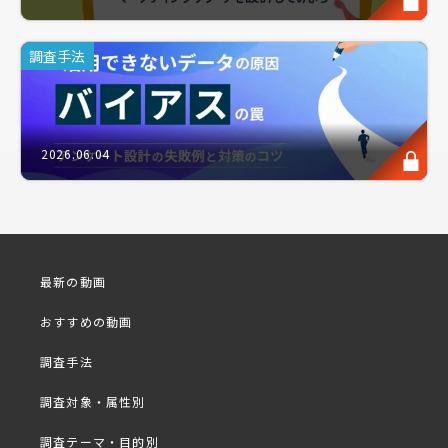
マーケティングリサーチの企画段階で、最も多くの方
が頭を悩ませるのはサンプルサイズ（n数）の決定で
調査手法
はないでしょうか。
「ネットリサーチの結果は、本当に世の中の意見を代
表しているのか？」
「サンプルサイズが少なすぎると、データに意味がな
2026.06.04
くなってしまうのではないか？」
リサーチの現場では、このような不安や疑問の声をよ
く耳にします。
本セミナーでは、こうしたリサーチ業務で必ずぶつか
る“サンプルの代表性”や“適切なn数”の判断基準につ
最新の動画
いて解説いたします。
おすすめの動画
統計学的な理論値だけでなく、実務において何を根拠
調査手法
にn数を決めるべきか、その具体的な落としどころを
整理。調査目的別の考え方や、出現率が低いターゲッ
調査対象・属性別
トを扱う際の工夫など、リサーチ実務に即した視点を
調査テーマ・目的別
お伝えします。