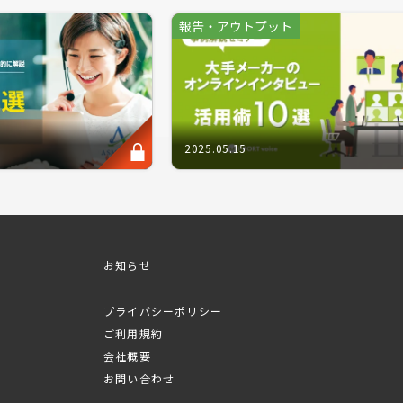
も気付かない潜在ニーズやインサイトが抽出でき、プロダクト仮
報告・アウトプット
そ見えなかった示唆を得ることができる点が魅力ですが、同時に
ーケターが頭を悩ませている分野であることも事実です。
タビューは勿論、特にグループインタビューなどの複数人の結果
発言を正とすべきか」「少数派の意見は棄却すべきか」などは調
になってしまうケースなども招きます。
2025.05.15
は、定性調査の報告書作成における一定の標準化が望める「アウ
この機会に、定性調査の”まとめスキル”を向上させ、インタビ
の知識を身に付けて頂ければ幸いです。
き、過去実施したセミナーを動画放映形式で無料公開いたします
お知らせ
・同業他社の方のお申し込みはお控えください。
プライバシーポリシー
ご利用規約
ム
会社概要
お問い合わせ
の報告書とは