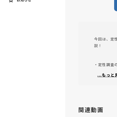
今回は、定
説！
・定性調査
・調査結果
...もっ
・対象者の
このような
関連動画