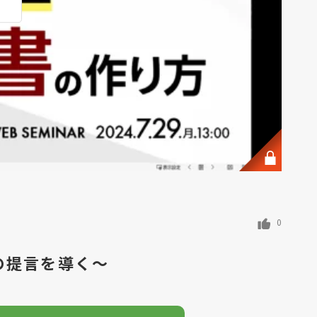
0
の提言を導く～