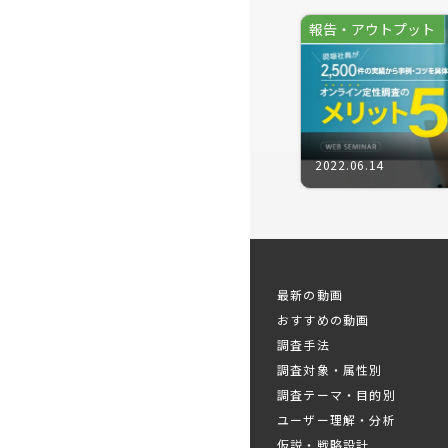
消費者自身
報告・アウトプット
ないからこ
調査者・マ
デプスイン
「誰のどの
果が属人的
2022.06.14
そこで今回
ロが解説！
き出すため
※好評につ
最新の動画
※同業の方
おすすめの動画
調査手法
調査対象・属性別
プログラ
■
調査テーマ・目的別
ユーザー理解・分析
・定性調査
仮説・戦略設計