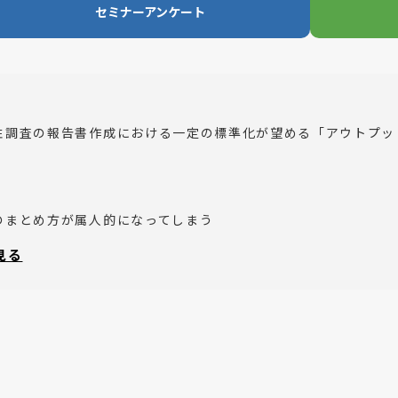
セミナーアンケート
性調査の報告書作成における一定の標準化が望める「アウトプッ
のまとめ方が属人的になってしまう
が1人の発言に引っ張られやすい
と見る
発言録における、まとめ方を知りたい
方にお勧めのセミナーです。