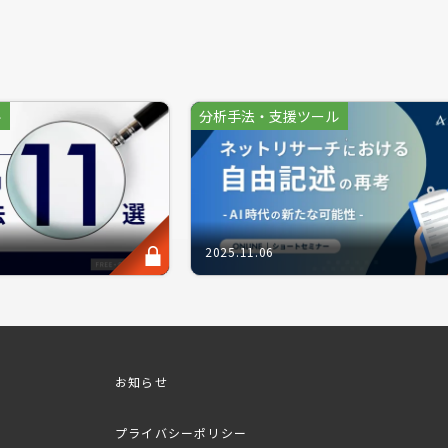
方にお勧めのセミナーです。
サービスにおけるコンセプトなどの方向性確定後、デザインや流
ル
分析手法・支援ツール
ンセプト次第では敢えてリッチな価格設定を行う必要もあり、一
般的に商品価格は、販売者が「売りたい価格」と消費者の「買い
ります。
できるのが、商品に対しての「適切な価格」や消費者が「購入し
2025.11.06
る価格受容性調査となります。本調査工程を踏むことで、商品の
めます。
買活動を行うにあたり「価格」は選定条件として避けて通れない
応しい価格が分かる、リサーチの知識をご確認いただけましたら
テーター：アスマーク マーケティングG 畠 紀恵
お知らせ
プライバシーポリシー