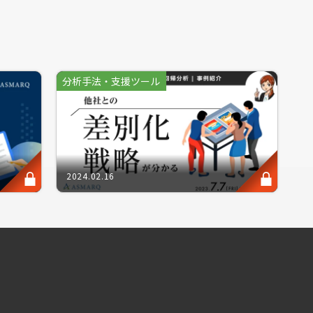
通チャネル同様に大切となるのが「価格設定」
分析手法・支援ツール
方で低価格帯を売りとすることもあるかと思い
たい価格」、それぞれのラインを鑑みて設定す
ても良い価格帯」が分かる、プライシングリサ
2024.02.16
購買率が高まり、製品の更なる認知訴求や販路
ポイントです。この機会に是非、自社製品やサ
幸いです。