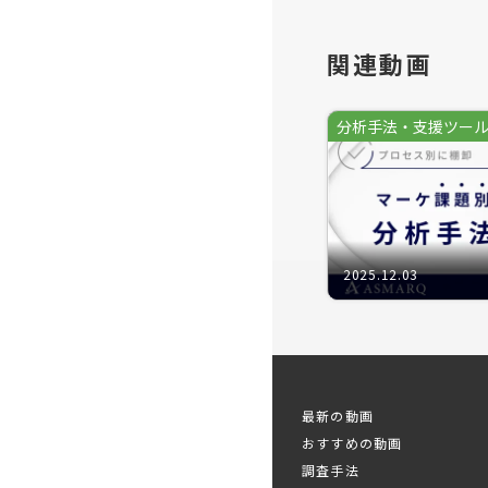
このような
関連動画
自社製品や
です。
分析手法・支援ツー
もちろんコ
ますが、一
る必要があ
そこで活用
2025.12.03
ーチいわゆ
拡大を見込
消費者が購
ービスに相
※ファシリ
最新の動画
おすすめの動画
調査手法