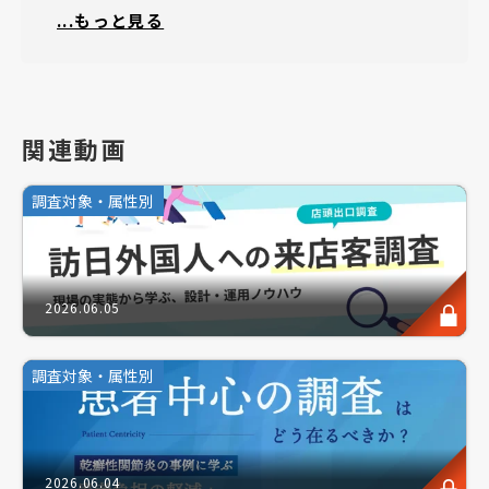
・ユニバーサルデザインを実現するために、有効な調
...もっと見る
査手法やアプローチを知りたい方
・潜在的なニーズを掘り起こし、製品の質や顧客満足
度を向上させたい方
・顧客視点に立った商品開発プロセスを強化したい方
関連動画
調査対象・属性別
このような方にお勧めのセミナーです。
2026.06.05
ユニバーサルデザインが目指す“誰にでも使いやすい
設計”。
調査対象・属性別
しかし、その“誰”を、作り手側の無意識な思い込み
によって限定してしまってはいないでしょうか。
年齢や障がいへの配慮が広がる一方で、「バリアフリ
2026.06.04
ーとの違いは？」「自社の商品で本当に必要なの