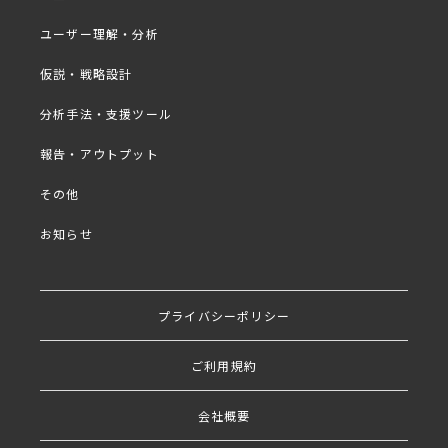
さい。
※社名・ご氏名を正しくご入力いただけていない場合
ユーザー理解・分析
は、セミナー視聴のご案内を控えさせていただきます
仮説・戦略設計
のでご了承ください。
分析手法・支援ツール
報告・アウトプット
その他
プログラム
■
お知らせ
・ユニバーサルデザインとは
・ユニバーサルデザインが求められる背景
プライバシーポリシー
・ユニバーサルデザインは どのように実現すればよ
いか？
ご利用規約
・ユニバーサルデザイン調査の重要性と手法
会社概要
・調査別 事例紹介