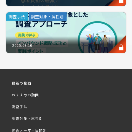
か？」と、言葉の意味が曖昧なまま使われていたり、
想定したユーザー像が実態とずれていたりするケース
調査手法
調査対象・属性別
も少なくありません。
では、実際に現場で“使いやすさ”を形にするには、
どんな視点が求められるのでしょうか？“使いやす
2025.09.10
さ”は人それぞれの主観に大きく左右されるもので
す。だからこそ、年齢や属性といった表面的な分類で
はなく、見落とされがちな“使いづらさ”に目を向け
る視点が、製品開発の精度を格段に高めることができ
ます。
最新の動画
本セミナーでは、ユニバーサルデザインの基礎知識
や、商品開発の現場で活用できる実践的な設計視点を
おすすめの動画
調査事例を交えて解説します。 今後の製品開発に役
調査手法
立つ新たなヒントと具体的な活用法を見つけていただ
ける機会となれば幸いです。
調査対象・属性別
※同業の方・同業他社の方のお申し込みはお控えくだ
調査テーマ・目的別