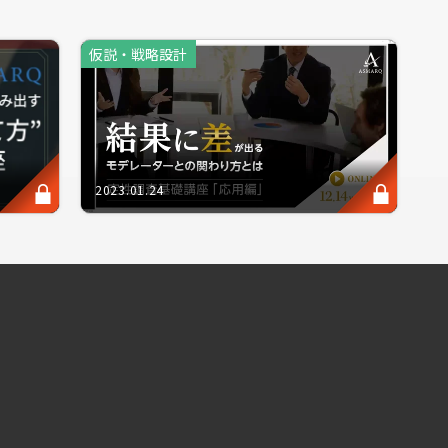
仮説・戦略設計
す。
トではなくマーケットイン、いわゆる「消費者
場の洞察から得る深い理解を、製品ベネフィッ
2023.01.24
プロダクトの仮説を「"正しく"設定し検証して
「仮説の磨き上げ」に繋がる起点、「リサーチ
す。
身に付けていただけますと幸いです。