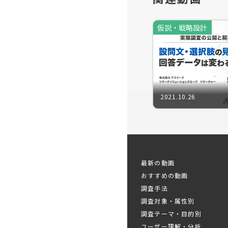
仮説・戦略設計
全てのプロ
製品開発フ
ニーズから
2021.10.26
トへ適切に
ここで避け
いく」工程
最新の動画
仮説におけ
おすすめの動画
調査手法
調査対象・属性別
この機会に
調査テーマ・目的別
ユーザー理解・分析