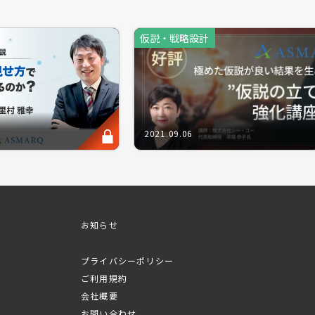
仮説・戦略設計
ダクトやサービスの開発には、開発者の「仮説」が必ず存在しま
ェイズにおいて、リサーチに携わる多くの方は、プロダクトアウ
生まれる製品開発」に努めているかもしれません。このように市
2021.09.06
生かせた製品は、いわば「ヒット製品」となります。
て通れない、全てのマーケターにとって必要不可欠である工程が
となります。そこで今回のセミナーではプロダクトの命運を握る
お知らせ
る立案と検証」に特化し、リサーチのプロがレクチャーいたしま
プライバシーポリシー
ご利用規約
是非、最大限の調査結果が得られる「リサーチの仮説思考力」を
会社概要
お問い合わせ