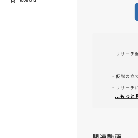
「リサーチ
・仮説の立
・リサーチ
...もっ
・仮説の「
このような
関連動画