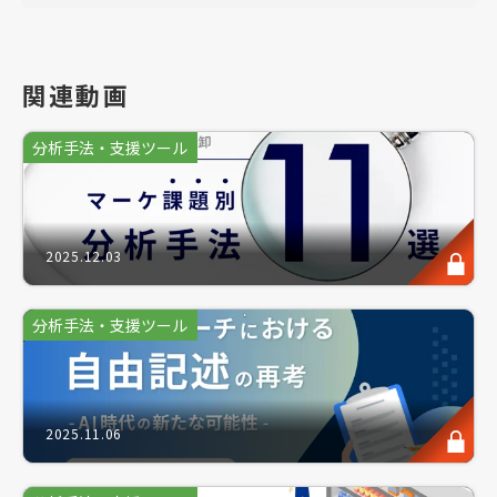
・分析の基礎知識をクイックに理解したい
・今さら聞けない集計方法を再理解したい
関連動画
・集計・分析の業務を担当することがある
分析手法・支援ツール
このような方にお勧めのセミナーです。
2025.12.03
アンケート調査のデータを正しく読み解くために、避
けて通れない「集計作業」。通常は調査会社などプロ
の手による作業が望ましい一方で、依頼者自身も「分
分析手法・支援ツール
析軸の設定」や「集計表の分析」などの集計仕様を理
解しておくことは、より価値あるデータを得るための
近道ともなります。
2025.11.06
そんな集計作業の基本のキとも言える方法が「クロス