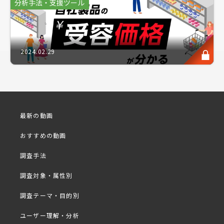
分析手法・支援ツール
集計」です。各設問ごとの結果を一覧できる「GT集
計(単純集計)」に対し、クロス集計は分析の焦点とな
る項目を「分析軸」として設定の上、設問ごとのデー
タから洞察を得ることができます。男女差や年代差な
2024.02.29
ど、複数の層が何を語っているのか、詳細な視点で解
析できるため、データ解析時には必要不可欠な内容で
もあります。
そこで今回は、「分析」をクイックに学べるセミナー
最新の動画
シリーズとして、アスマークのリサーチャーが20分
おすすめの動画
でスマートにレクチャーいたします。コンパクトかつ
効果的に基礎知識を習得いただき、生み出すデータの
調査手法
真価の向上につなげていただけますと幸いです。
調査対象・属性別
調査テーマ・目的別
ユーザー理解・分析
プログラム
■