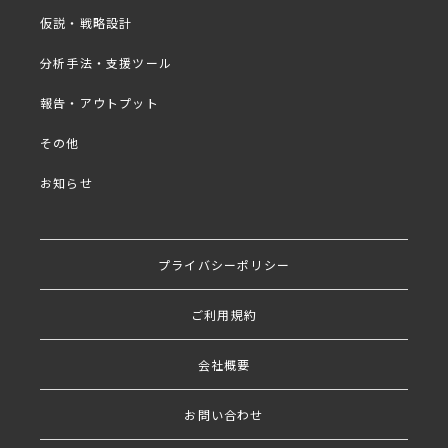
仮説・戦略設計
・そもそも「分析」とは
分析手法・支援ツール
・集計と仮説思考
・集計軸設定の注意点
報告・アウトプット
・計表のちょっとした工夫
その他
お知らせ
プライバシーポリシー
ご利用規約
会社概要
お問い合わせ