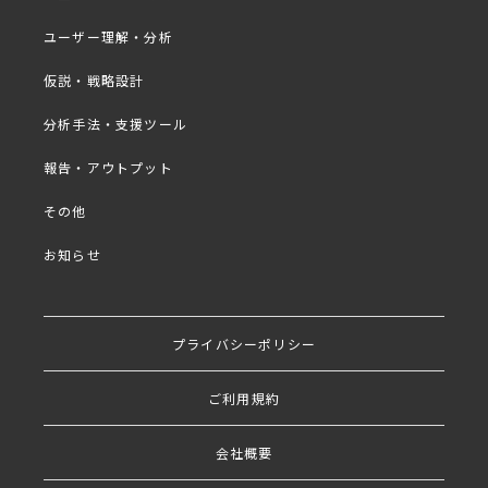
プログラム
■
ユーザー理解・分析
・背景とクラスター仮説
仮説・戦略設計
・調査概要と分析フロー
分析手法・支援ツール
・調査結果の公開と解説～13種類の女性タイプ～
・リサーチャー考察
報告・アウトプット
その他
お知らせ
出演者
プライバシーポリシー
ご利用規約
会社概要
株式会社成功データ研究所