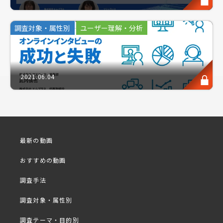
で、商品のコミュニケーション精度は格段に上がり、
消費者の心に刺さる商品メッセージやコンセプトを立
調査対象・属性別
ユーザー理解・分析
案することができます。
今回はアスマークのリサーチを監修するリサーチャー
が、これら疑問の一助となる「生活者分類」に注視
2021.06.04
し、因子分析を用いて全国2,000名の男女を対象に消
費者分類調査を実施しました。
本セミナーでは「女性編」としまして、調査結果とし
てアウトプットされた13種類の女性タイプを公開！
セミナーでは、商材別で「最も購入しているクラスタ
最新の動画
ー」もランキング形式にて紹介。
おすすめの動画
リサーチャー×マーケターにて、クラスター分析レポ
ートの考察～活用示唆までを対談形式でお送りいたし
調査手法
ます。
調査対象・属性別
調査テーマ・目的別