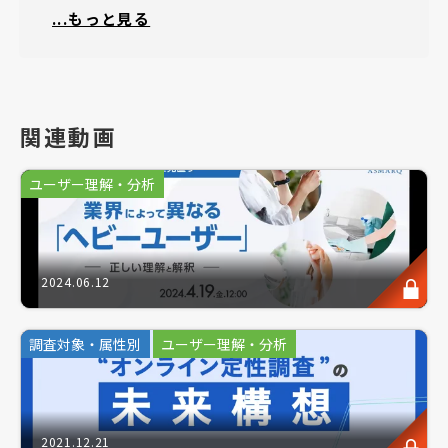
い
...もっと見る
・消費者の購買ルートの仮説や動線を作りたい
・ターゲットが情報に触れるタッチポイントが知りた
い
関連動画
このような方にお勧めのセミナーです。
ユーザー理解・分析
大好評の「男性編」に引き続き、「女性編」を公開！
2024.06.12
自社製品のペルソナ～ターゲットを描く際、その消費
者の性格や価値観、よく立ち寄る店舗や、好みのブラ
ンドや金銭感覚、など、デモグラでは図れない、消費
調査対象・属性別
ユーザー理解・分析
者の輪郭が見えるような付帯的情報を求めたことはな
いでしょうか？
消費者の属性レベルはもとより、趣味嗜好や価値観、
2021.12.21
性格や特性も踏まえたターゲット像を構築すること