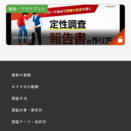
法となりました。その一方で、活用が定着し調査手法
報告・アウトプット
が一辺倒になりかねないという課題も。「他社はどの
ように活用しているのか？」「成果につながる工夫や
失敗は？」といった視点で学ぶ機会は意外と少ないの
が現状です。
2024.09.26
そこで本セミナーでは、食品、家電、住宅など多様な
業界の大手メーカーにおける、アスマークの過去調査
事例を基に「オンラインインタビュー活用術」として
事例を公開。全ての事例で使用された、アスマーク独
自開発のインタビューシステム「i-PORT voice」の
最新の動画
機能や利活用シーンもあわせてご紹介します。
おすすめの動画
今後の調査設計やマーケティング施策立案において、
具体的な手法の選定や現場での判断に役立つ実践的な
調査手法
ヒントとしてご活用いただけましたら幸いです。
調査対象・属性別
※同業の方・同業他社の方のお申し込みはお控えくだ
調査テーマ・目的別
さい。
※社名・ご氏名を正しくご入力いただけていない場合