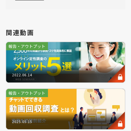
・オンラインインタビューの導入や活用に関心のある
方
・活用事例を通じて自社展開のヒントを得たい方
・調査結果をマーケティングや商品開発に活かしたい
関連動画
方
報告・アウトプット
このような方にお勧めのセミナーです。
2022.06.14
手段やソリューションが多様化する現代のマーケティ
ングリサーチにおいて、更にマーケットインを加速さ
報告・アウトプット
せた消費者理解は、勝ち抜ける製品開発やブランド戦
略には欠かせない、ますます重要なtipsになります。
その一つの手法として「オンラインインタビュー」を
選ばれるお客様は多く、時間や場所の制約を超えて実
2025.05.15
施できることから、今やあらゆる業界で欠かせない手