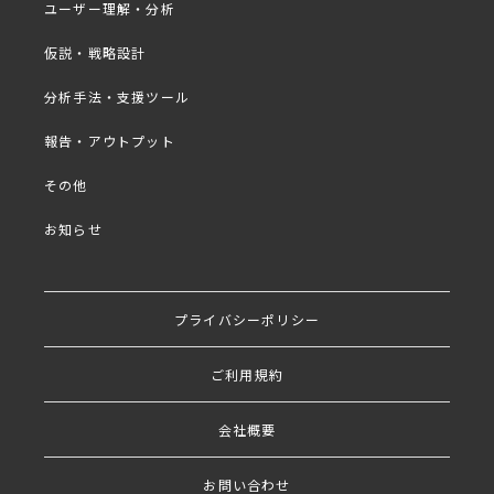
ユーザー理解・分析
は、セミナー視聴のご案内を控えさせていただきます
のでご了承ください。
仮説・戦略設計
分析手法・支援ツール
報告・アウトプット
■プログラム
その他
・はじめに
お知らせ
・大手メーカーのオンラインインタビュー10選
・オンラインインタビューのツール選定
プライバシーポリシー
・i-PORT voice 機能紹介
・おわりに
ご利用規約
会社概要
出演者
お問い合わせ