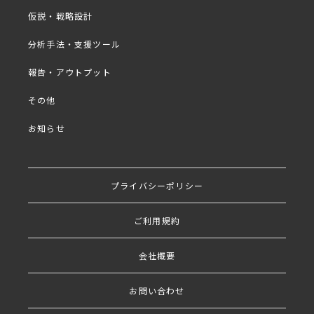
・事例紹介2：顧客ロイヤルティの直結要因を分析
仮説・戦略設計
・設問例とデータの見方「回帰分析」
分析手法・支援ツール
報告・アウトプット
その他
お知らせ
プライバシーポリシー
ご利用規約
会社概要
お問い合わせ