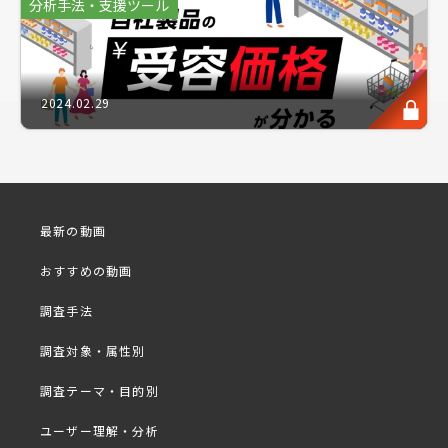
分析手法・支援ツール
いと考えています。
自社でしか提供できないベネフィットに立ち戻り、今
一度、消費者満足度に対する真の眼差しを持つこと
2024.02.29
が、カンパニーの真価を発揮するかもしれません。そ
こで今回は、アスマークのリサーチャーが、これら課
題を解決する「コレスポンデンス分析」「回帰分析」
の事例を題材にソリューションを解説いたします。
この機会に、課題に応じた分析手法の事例から、ビジ
最新の動画
ネスチャンスの選択肢幅が広がる選択肢の一つをご理
解頂けましたら幸いです。
おすすめの動画
調査手法
プログラム
■
調査対象・属性別
・事例紹介1：ブランドポジションの明確化
調査テーマ・目的別
・設問例とデータの見方「コレスポンデンス分析」
ユーザー理解・分析