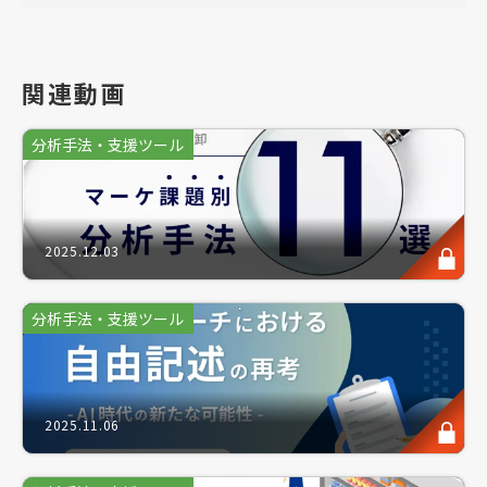
・市場における自社のスペースを確立したい
・顧客のロイヤリティを高めたい
関連動画
分析手法・支援ツール
このような方にお勧めのセミナーです。
コロナ禍の変遷も含め、消費者の購買行動が駆け足に
2025.12.03
変化する昨今。多くのサービス・プロダクトの競争は
激化し、リサーチ会社としても、自社の適材を見つけ
ることに多くの方が未踏の課題を抱えていると示唆し
分析手法・支援ツール
ています。
現在はモノと情報、それに応じたタッチポイントが飽
和し、競合が別カテゴリにいることも多いです。しか
2025.11.06
し、だからこそビジネスチャンスを見つけることは、
もしかすると商機に注視するよりも「自社の良さ」を
徹底的に分析することで、価値が見出せるかもしれな