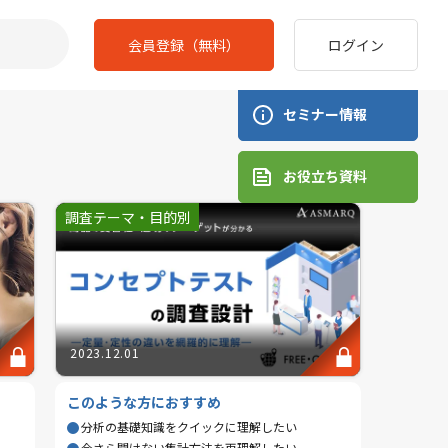
会員登録（無料）
ログイン
セミナー情報
お役立ち資料
調査テーマ・目的別
2023.12.01
このような方におすすめ
分析の基礎知識をクイックに理解したい
今さら聞けない集計方法を再理解したい