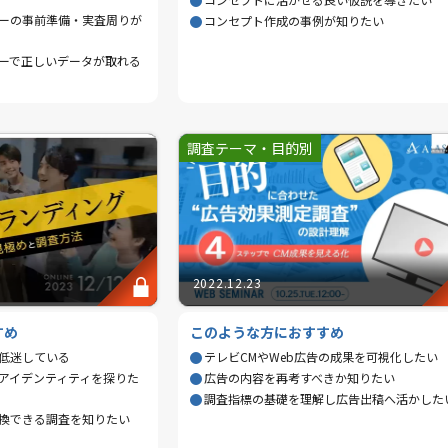
ーの事前準備・実査周りが
コンセプト作成の事例が知りたい
ーで正しいデータが取れる
調査テーマ・目的別
2022.12.23
すめ
このような方におすすめ
低迷している
テレビCMやWeb広告の成果を可視化したい
アイデンティティを探りた
広告の内容を再考すべきか知りたい
調査指標の基礎を理解し広告出稿へ活かした
換できる調査を知りたい