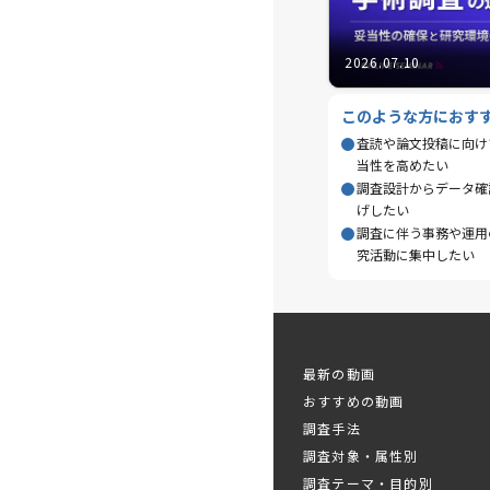
2026.07.10
このような方におす
査読や論文投稿に向け
当性を高めたい
調査設計からデータ確
げしたい
調査に伴う事務や運用
究活動に集中したい
最新の動画
おすすめの動画
調査手法
調査対象・属性別
調査テーマ・目的別