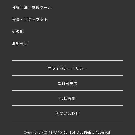
※同業の方・同業他社の方のお申し込みはお控えくだ
分析手法・支援ツール
さい。
※社名・ご氏名を正しくご入力いただけていない場合
報告・アウトプット
は、セミナー視聴のご案内を控えさせていただきます
のでご了承ください。
その他
お知らせ
プログラム
■
プライバシーポリシー
・調査目的に合致した手法を選ぼう
ご利用規約
・評価精度の質を上げるためには？
・成否のカギを握る 3つの要素
会社概要
・調査結果をさらに深堀りしたいあなたへ
お問い合わせ
出演者
Copyright（C) ASMARQ Co.,Ltd. ALL Rights Reserved.