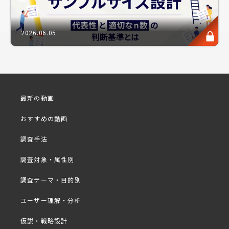
に踏んでいただきたいステップの一つとなります。
そこで活用いただける評価手段の一つが「ホームユー
2026.06.05
ステスト（以下HUT）」です。
HUTとは、対象者の自宅に商品を送り、自宅にて試
用、試飲・試食してもらう調査を指します。実際に対
象者に、商品を見たり触れたり、あるいは試飲・試食
をしてもらい、更に調査結果を量的に把握するには、
最新の動画
主にこれらHUTと会場調査（以下CLT）の2つの調査
手法が代表的です。
おすすめの動画
では、敢えてHUTを選ぶべき、マーケティングフェイ
調査手法
ズや課題は、どのようなパターンが最適なのでしょう
調査対象・属性別
か？そこで今回は、HUTとCLTの実施方法の違いか
ら、それぞれの優位性や特徴、向き不向き等をセミナ
調査テーマ・目的別
ーにて紹介いたします。
ユーザー理解・分析
※好評につき、過去実施したセミナーを動画放映形式
で無料公開いたします。
仮説・戦略設計