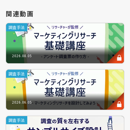
・サンプルサイズを大きく調査したい
関連動画
調査手法
このような方にお勧めのセミナーです。
2026.08.05
プロダクトマーケティングの命運を握る、重要な最終
調査手法
段階・フェーズの一つに、ローンチ前のテスト品やプ
ロトタイプにおけるモニター評価が挙げられます。上
市前にこれらの商品テストを行うことにより、最終案
のブラッシュはもとより、コンセプトとの一貫性を見
2026.06.05
直すなど、製品の精度を磨くことができます。
これらは商品の売り上げの成否に大きくかかわり、既
調査手法
存商品の改良時は勿論、特に新商品の上市前には確実