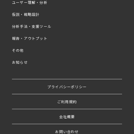
ユーザー理解・分析
仮説・戦略設計
出演者
分析手法・支援ツール
報告・アウトプット
その他
お知らせ
株式会社アスマーク グロー
バルリサーチG 小川 桃子
（おがわ ももこ）
プライバシーポリシー
大学卒業後、学生時代からアルバイトと
ご利用規約
して勤務していた、大手アパレルブラン
ドへ入社。お客様に寄り添う接客・売り
会社概要
場作りを心がけ、エリアでの顧客満足度1
位獲得に貢献し、CSエクセレント賞を受
お問い合わせ
賞。アパレル業界にとどまらず幅広い業