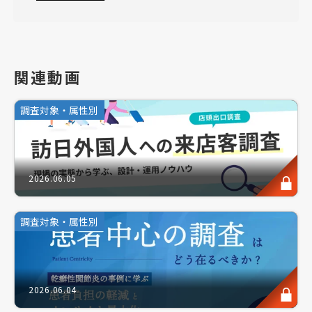
・新薬の市場浸透・シェア拡大を担当する方
・顧客視点のマーケティング戦略を展開したい
関連動画
このような方にお勧めのセミナーです。
調査対象・属性別
インバウンド需要が大きく向上し、海外でも日本製へ
の需要が高まる昨今。日本企業の海外展開が進む中
で、的確なデータに基づいた意思決定の重要性がます
2026.06.05
ます高まっています。
しかし、多様な文化や価値観が交錯する海外市場で
調査対象・属性別
は、日本国内と同じ調査手法では思うような結果が得
られないこともしばしば。調査票やインタビューの設
計には、現地の生活様式や文化を反映した「ローカラ
イズ」が不可欠です。
2026.06.04
本セミナーでは、海外調査を数多く手掛けてきた当社