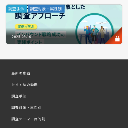
が、調査設計で押さえるべきポイントや、成功につな
調査手法
調査対象・属性別
がる具体的な手法を事例とともにお届けします。海外
市場を深く理解し、自社の成長を後押しするための実
践的なヒントを学べる機会です。 新たなマーケット
に挑むための第一歩を、ここで始めてみませんか？
2025.09.10
■プログラム
最新の動画
・昨今の海外市場規模と進出余地（欧米・中国）
おすすめの動画
・国内調査と海外調査の違いとは
調査手法
・調査別 事例紹介
調査対象・属性別
・アスマークの海外調査
調査テーマ・目的別