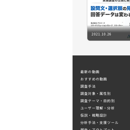
プログラ
■
・"因果を
・課題別・
2021.10.26
・テーマ・
・アウトプ
最新の動画
おすすめの動画
調査手法
出演
調査対象・属性別
調査テーマ・目的別
ユーザー理解・分析
仮説・戦略設計
分析手法・支援ツール
報告・アウトプット