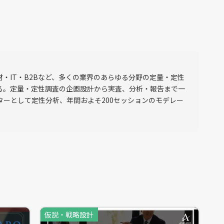
出ができる「定性調査」。現在はオンラインや
用ができます。
った」「サンプル数が少なすぎて、アウトプッ
・IT・B2Bなど、多くの業界のあらゆる分野の定量・定性
ばあります。更には「Aと回答した人が多いので
る。定量・定性調査の企画設計から実査、分析・報告まで一
まだまだ実情として顕在します。
ーとして定性分析、年間およそ200セッションのモデレー
験を持つ、株式会社エスアールエー 代表取締役
ーマにセミナーを開催いたします。
しい理解」について、知識をお持ち帰りいただ
テーター：畠紀恵(アスマーク・マーケティング
仮説・戦略設計