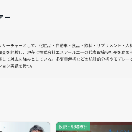
得た発言の深掘りや行動観察を行うことで、課題に応じた仮説抽
アー
ンタビューなど、調査実施のハードルも下がり幅広いシーンで活
調査を行う中で「そもそもグルインではなくデプスで行うべきだ
リサーチャーとして、化粧品・自動車・食品・飲料・サプリメント・人材
らない」など、基礎的な設計段階でのミスを散見する場もしばし
調査を経験し、現在は株式会社エスアールエーの代表取締役社長を務め
」など、定性調査を定量目線で判断してしまう初歩的な誤りも、
貫して対応を強みとしている。多変量解析などの統計的分析やモデレータ
ション実績を持つ。
は、日用品～自動車など多数業界において豊富なリサーチャー経
範氏を招き、「自社課題に合わせた定性調査の選定・設計」をテ
、調査が変わる・アウトプットデータが磨かれる「定性調査の正
に有効な調査"へお役立ていただけますと幸いです。 ※ファシリ
仮説・戦略設計