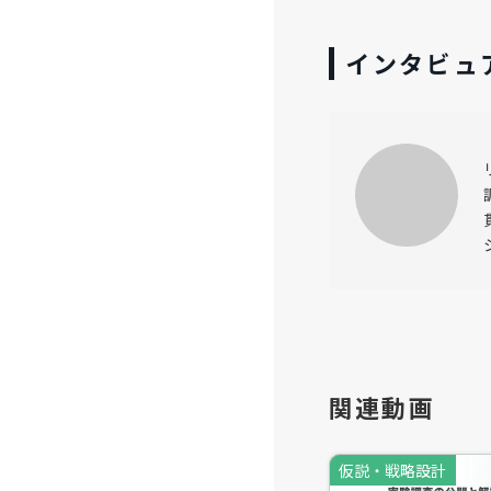
対象者から
インタビュ
チャットイ
しかし定性
トがまとま
Aにしよう
そこで今回
社長 角泰
この機会に
関連動画
き、"本当
Ｇ)
仮説・戦略設計