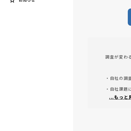
調査が変わ
・自社の調
・自社課題
...もっ
・グルイン
こんな人に