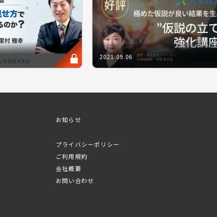
ム
読み解く"定性調査の本質に立ち戻る
グルインとデプスインタビューの違い
2021.09.06
目的に合わせた手法の選び方
ットから考える調査設計
お知らせ
プライバシーポリシー
者
ご利用規約
会社概要
お問い合わせ
株式会社エスアールエー 角 泰範（すみ やすのり）