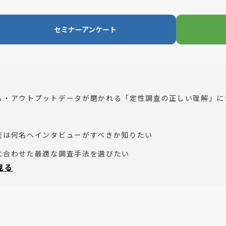
セミナーアンケート
る・アウトプットデータが磨かれる「定性調査の正しい理解」に
査は何名へインタビューがすべきか知りたい
に合わせた最適な調査手法を選びたい
と見る
orデプス？使い分け方の最適解を得たい
お薦めのセミナーです。