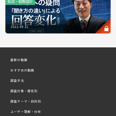
仮説・戦略設計
調査前において仮説が弱い・脆い場合、調査結果の着
地点がぼやけ、データが散在してしまいます。また再
リサーチによる、データの取り直しなんて事態も免れ
ません。
2022.09.21
一方、論理的かつ根拠を持って仮説が構築された調査
は、結果の精度が抜群に高く、リサーチ結果を製品開
発へバッチリ活かすことができます。
最新の動画
今回は、数々の調査を成功に導いてきたリサーチのプ
おすすめの動画
ロ、株式会社see･you代表取締役社長 早尾氏と一緒
に、調査発注の前に立ち戻った「仮説の考え方」をレ
調査手法
クチャーいたします。 ※ファシリテーター：アスマ
調査対象・属性別
ーク畠
調査テーマ・目的別
プログラム概要抜粋
■
ユーザー理解・分析