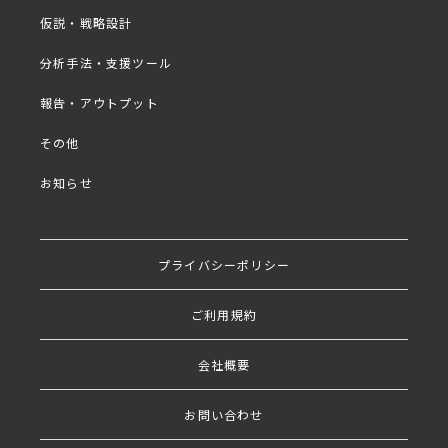
・そもそも「仮説」とは
仮説・戦略設計
・仮説を立て方/見極め方 ～仮説が弱いと精度が低
分析手法・支援ツール
い？～
報告・アウトプット
・仮説を活かした成功事例
その他
お知らせ
出演者
プライバシーポリシー
ご利用規約
株式会社シー・ユー 代表
取締役
会社概要
早尾 恭子
お問い合わせ