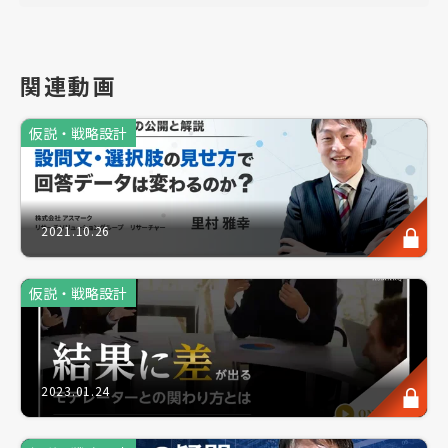
・初心に戻って仮説を学び直したい
・仮説で躓く
関連動画
・仮説を考えるのが苦手
仮説・戦略設計
・社内で考え方が標準化されていない
このような方にご参加をお勧めします。
2021.10.26
質の高い調査設計や鋭い対象者の発言など、市場調査
仮説・戦略設計
の成功には様々な要素が必要です。
しかしながら実は、あなたご自身が考える「仮説」。
これが最も重要なポイントであることをご存知でしょ
2023.01.24
うか。