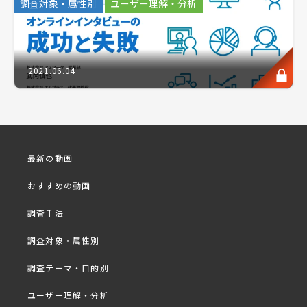
調査対象・属性別
ユーザー理解・分析
なヒット商品の起点を探求。
「ドリルを買う人が欲しいのは『穴』である」とい
う、顧客目線を追求し尽くすマーケティング思想で、
海外進出への鍵を見つけます。
2021.06.04
セミナー講師は、数々のスタートアップ企業への投
資・育成を手掛け、著書に『「ジョブ理論 完全理解
読本」』を持つ、国内における『ジョブ理論』普及の
最新の動画
第一人者、
おすすめの動画
INDEE japan 代表取締役社長の津田氏をお招きしお
届けいたします。
調査手法
調査対象・属性別
プログラム概要抜粋
■
調査テーマ・目的別
・ジョブ理論について
ユーザー理解・分析