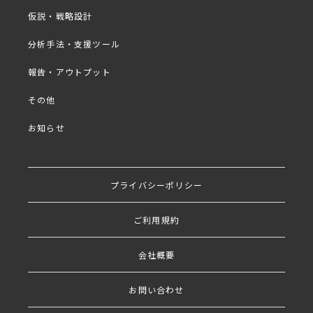
・シンガポールにおける日本製品の成功例とジョブ調
仮説・戦略設計
査
・質疑応答
分析手法・支援ツール
報告・アウトプット
その他
出演者
お知らせ
株式会社インディージャパ
プライバシーポリシー
ン 代表取締役 テクニカル
ディレクター
津田 真吾
ご利用規約
会社概要
早大理工学部卒。日本IBMの社内ベンチ
ャーであるハードディスクの研究開発に
お問い合わせ
携わり、パソコン黎明期をエンジニアと