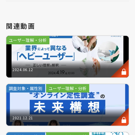
・”意外なニーズ・意外なヒット”の可能性を導きたい
このような方にお勧めのセミナーです。
関連動画
ユーザー理解・分析
海外でも信頼の熱い"メイドインジャパン"。日本品
質のブランディングは今や世界で広く認知されてお
り、海外進出を図る企業は多岐にわたります。
2024.06.12
しかし、あらゆる人種・民族の潜在ニーズを満たす製
品は、思わぬ製品や使用用途であったりと、海外マー
ケットには意外なヒット商品が生み出す未知なる可能
調査対象・属性別
ユーザー理解・分析
性が潜みます。
そこで今回は東南アジアの「ハブ」シンガポールを舞
2021.12.21
台に実施した、「ジョブ理論」の活用による”日本製
品の受容実態調査”の結果を基に、海外で売れる意外