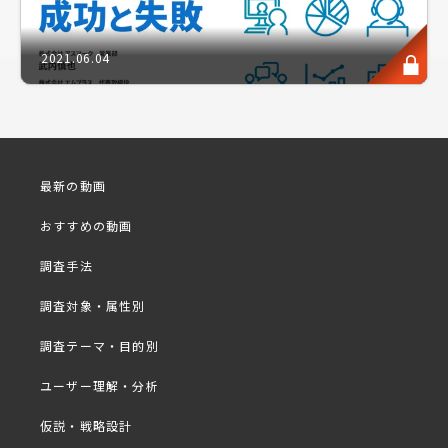
施策毎に描くことにより、具体的なマーケティング戦
略立案が実現し、ユーザー目線での訴求方法の理解を
2021.06.04
極めることができます。
今回は、数々の調査を成功に導いてきたリサーチのプ
ロ、株式会社シー・ユー代表取締役社長 早尾氏と一
緒に「ペルソナの再理解」について前編後編に渡り無
最新の動画
料でコーチング。本編は前編の「学ぶ」シリーズとし
おすすめの動画
てお届けいたします。
調査手法
※ファシリテーター：アスマーク畠
調査対象・属性別
プログラム概要抜粋
■
調査テーマ・目的別
・そもそもペルソナとは
ユーザー理解・分析
・ペルソナとターゲットの違い
仮説・戦略設計