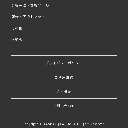
・ペルソナを作る「メリット」
分析手法・支援ツール
・ペルソナメイキングと調査手法
報告・アウトプット
その他
お知らせ
出演者
プライバシーポリシー
ご利用規約
株式会社シー・ユー 代表
取締役
早尾 恭子
会社概要
お問い合わせ
モデレーター歴２０年以上。モデレータ
ー実績年間３００本以上。マーケティン
Copyright（C) ASMARQ Co.,Ltd. ALL Rights Reserved.
グの定性調査として行われる、グループ