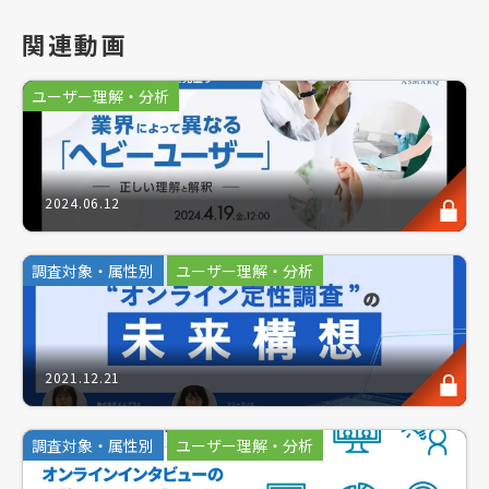
このような方へお勧めのセミナーです
関連動画
ユーザー理解・分析
製品やサービスをあらゆる人に訴求したい…
かつてその思いを留め、ターゲット像をピンポイント
に思い描き、成功したビジネスモデルが数多くありま
す。
2024.06.12
調査対象・属性別
ユーザー理解・分析
"ペルソナ"という言葉、マーケターや商品開発・新
規事業に携わる全ての方が、一度は耳にされたことが
あるのではないでしょうか？
2021.12.21
ペルソナとは、製品が売れるための仕組み作りに向け
て思い描く、非常に詳細な人となりまでを想定した、
調査対象・属性別
ユーザー理解・分析
具体的人物像のことを指します。