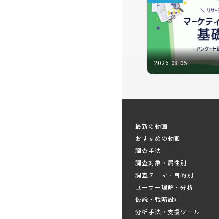
ノグラフィ
コラージュ
きます。
2026.08.05
これらのア
株式会社シ
ます。
最新の動画
おすすめの動画
調査手法
プログラ
■
調査対象・属性別
調査テーマ・目的別
・マーケテ
ユーザー理解・分析
・日記・コ
仮説・戦略設計
・日記・コ
分析手法・支援ツール