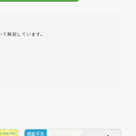
いて解説しています。
ができる「定性調査」。
取ることは少々困難な作業です。
ます。
調査手法
、更に写真を添えてもらうことで、対象者のエス