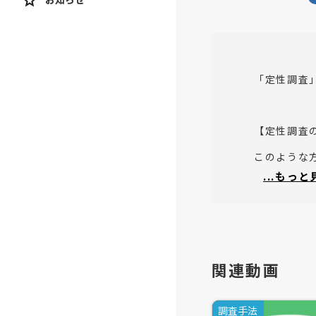
「定性調査
【定性調査
このような
...もっ
発言を深掘
しかし対象
関連動画
そこで、日
調査手法
日記を用い