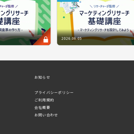
も視覚的に行えます。
においては、対象の商品・サービスにおける潜在イメージの確認
2026.06.05
クティビティ、どのように定性調査へ取り入れるべきでしょうか
ー・ユーの代表取締役早尾恭子氏を迎え、定性調査手法のバリエ
お知らせ
プライバシーポリシー
ム概要抜粋
ご利用規約
ィング課題別・活用シーン
会社概要
お問い合わせ
ラージュを企画に取り入れよう
ラージュで得られる結果とは