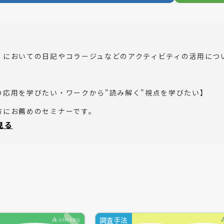
」においての日記やコラージュなどのアクティビティの活用につ
の応用を学びたい・ワークから"読み解く"視点を学びたい】
方にお薦めのセミナーです。
と見る
りすることで、言葉の真意を探り消費者のインサイトを知ること
者の求める「シズル感」や「デザイン」は、発言から的確に掴み
記やコラージュなどのアクティビティの活用が非常に有効となり
調査手法
ることにより、行動パターンや気持ちの推移を体系的に把握でき