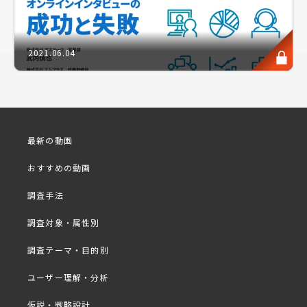
びます。
顧客の行動を時系列に並べ、ポイントごとに顧客の感
情・思考、抱えるであろう課題を洗い出すことができ
2021.06.04
るフレームワークです。
ではカスタマージャーニーを定性調査に取り入れるに
は、どのような方法があり、どのように構成すること
最新の動画
が適切でしょうか。
おすすめの動画
調査手法
今回は、定性調査のスペシャリスト、株式会社シー・
ユーの代表取締役早尾恭子氏を迎え、定性調査手法の
調査対象・属性別
バリエーション理解に役立つ、無料講座を実施いたし
ます。
調査テーマ・目的別
ユーザー理解・分析
仮説・戦略設計