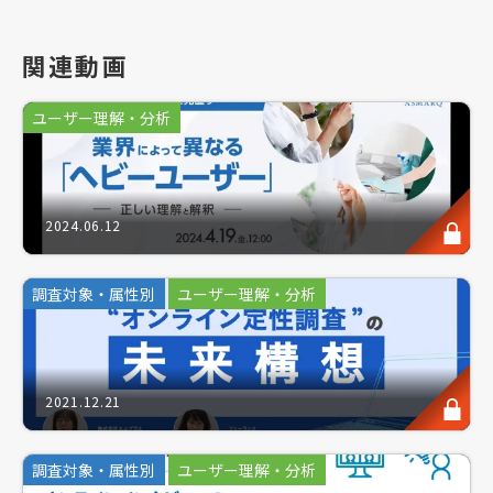
発言を深掘りすることで、言葉の真意を探り消費者の
インサイトを知ることができる「定性調査」。しかし
欲を言えば、その対象者の発言が生まれた行動文脈を
関連動画
計るために、一人ひとりのバックボーンも知りたいと
ころです。
ユーザー理解・分析
そこで活用できる素材の一つとして「カスタマージャ
ーニー」が挙げられます。
2024.06.12
調査対象・属性別
ユーザー理解・分析
カスタマージャーニーとは？
■
2021.12.21
顧客が商品を認知し学び比較検討の末、購入（もしく
は購入をしない）といった、一連の行動の流れを旅に
調査対象・属性別
ユーザー理解・分析
たとえて「カスタマージャーニー（顧客の旅）」と呼