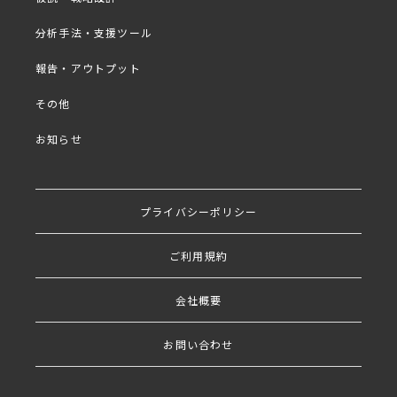
プログラム概要抜粋
■
分析手法・支援ツール
報告・アウトプット
・マーケティング課題別・活用シーン
その他
・カスタマージャーニーを企画に取り入れよう
お知らせ
・カスタマージャーニーで得られる結果とは
プライバシーポリシー
定性調査を専門的にシリーズ解説する無料WEBセミ
ナーの第1弾となります。この機会に是非、有意義な
ご利用規約
調査設計の理解へお役立てください。
会社概要
・定性調査の応用を学びたい
お問い合わせ
・自社課題に適したワークが知りたい
・カスタマージャーニーを作りたい